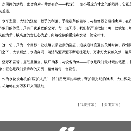
二次回路的接线，密密麻麻却井然有序——我深知，别小看这方寸之间的线路，它正是
点差错。
水车室里，大锤的沉稳、扳手的利落、手拉葫芦的轻响，与检修设备碰撞出声，在
节假日的休憩，只有日夜兼程的坚守。每一道工序，我们都严谨把控；每一处缺陷，
技能为矛，以高度的责任心为盾，向着检修的重难点发起一轮轮冲锋。
这一切，只为一个目标：让机组以最健康的姿态，迎战迎峰度夏的关键时刻。我憧
日之下，大坝巍然，水流奔涌，清洁能源源源不断送往远方。万家灯火安然入梦，清
坚守不言苦，鏖战显担当。以厂为家，与设备为伴——汗水是我们最朴素的笔墨，
命；匠心是我们最锋利的刀刃，精修着每一台设备。
作为水轮发电机的“医护人员”，我们用无声的奉献，守护着光明的脉搏。大山深
，却始终在为万家灯火而跳动。
[
我要打印
]
[
关闭页面
]