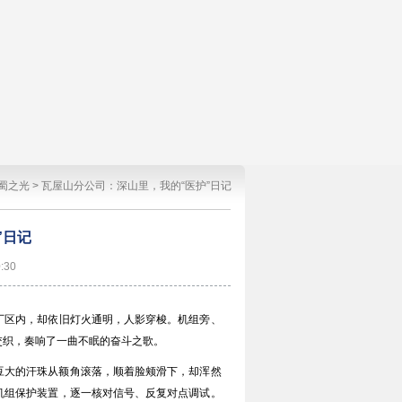
蜀之光
>
瓦屋山分公司：深山里，我的“医护”日记
”日记
:30
厂区内，却依旧灯火通明，人影穿梭。机组旁、
交织，奏响了一曲不眠的奋斗之歌。
豆大的汗珠从额角滚落，顺着脸颊滑下，却浑然
机组保护装置，逐一核对信号、反复对点调试。