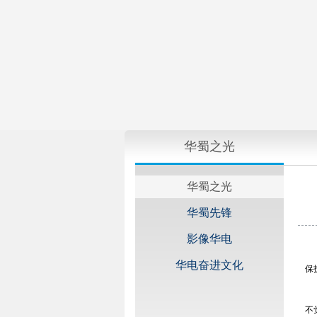
华蜀之光
华蜀之光
华蜀先锋
影像华电
华电奋进文化
保
不