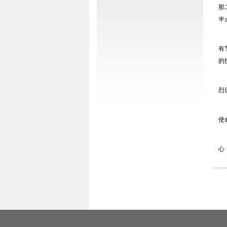
那
半
有
的
烈
使
心