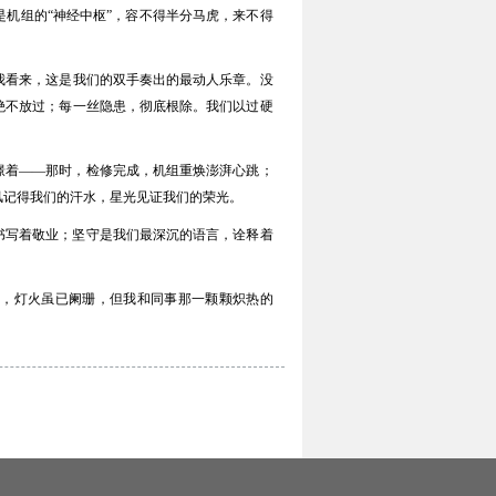
机组的“神经中枢”，容不得半分马虎，来不得
我看来，这是我们的双手奏出的最动人乐章。没
绝不放过；每一丝隐患，彻底根除。我们以过硬
憬着——那时，检修完成，机组重焕澎湃心跳；
风记得我们的汗水，星光见证我们的荣光。
书写着敬业；坚守是我们最深沉的语言，诠释着
处，灯火虽已阑珊，但我和同事那一颗颗炽热的