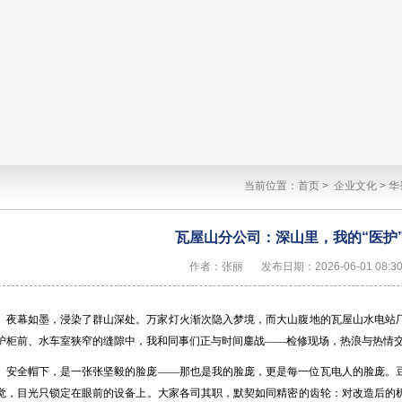
当前位置：
首页
>
企业文化
>
华
瓦屋山分公司：深山里，我的“医护
作者：张丽
发布日期：2026-06-01 08:30
夜幕如墨，浸染了群山深处。万家灯火渐次隐入梦境，而大山腹地的瓦屋山水电站
护柜前、水车室狭窄的缝隙中，我和同事们正与时间鏖战——检修现场，热浪与热情
安全帽下，是一张张坚毅的脸庞——那也是我的脸庞，更是每一位瓦电人的脸庞。
觉，目光只锁定在眼前的设备上。大家各司其职，默契如同精密的齿轮：对改造后的