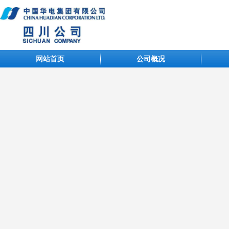
网站首页
公司概况